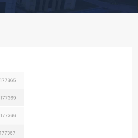
177365
177369
177366
177367