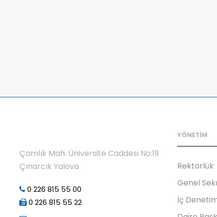
YÖNETİM
Çamlık Mah. Üniversite Caddesi No:19
Rektörlük
Çınarcık Yalova
Genel Sek
0 226 815 55 00
İç Deneti
0 226 815 55 22
Daire Başk