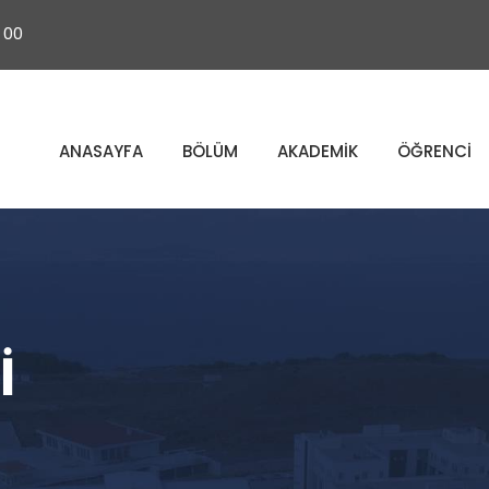
 00
ANASAYFA
BÖLÜM
AKADEMİK
ÖĞRENCİ
İ