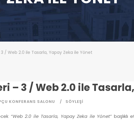
– 3 / Web 2.0 ile Tasarla, Yapay Zeka ile Yönet
ri – 3 / Web 2.0 ile Tasarl
PÇU KONFERANS SALONU
SÖYLEŞI
necek
“Web 2.0 ile Tasarla, Yapay Zeka ile Yönet”
başlıklı 