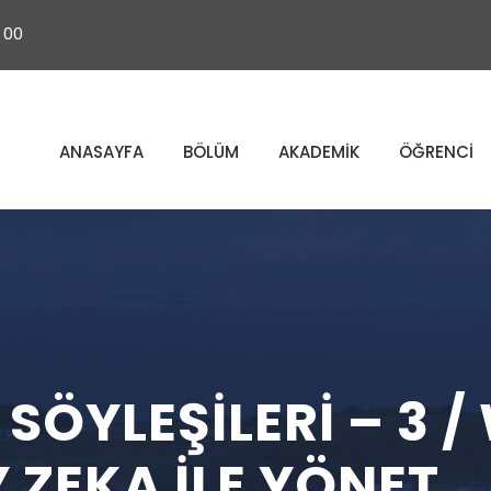
 00
ANASAYFA
BÖLÜM
AKADEMİK
ÖĞRENCİ
ÖYLEŞILERI – 3 / 
 ZEKA ILE YÖNET