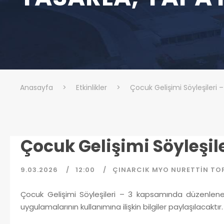
Anasayfa
>
Etkinlikler
>
Çocuk Gelişimi Söyleşileri 
Çocuk Gelişimi Söyleşile
9.03.2026
12:00
ÇINARCIK MYO NURETTIN TO
Çocuk Gelişimi Söyleşileri – 3 kapsamında düzenle
uygulamalarının kullanımına ilişkin bilgiler paylaşılacaktır.