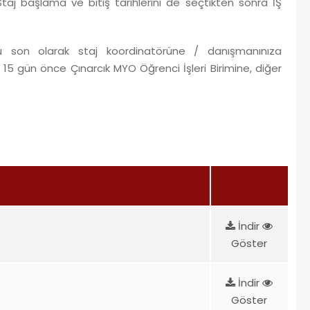
 Staj başlama ve bitiş tarihlerini de seçtikten sonra İŞ
u son olarak staj koordinatörüne / danışmanınıza
15 gün önce Çınarcık MYO Öğrenci İşleri Birimine, diğer
İndir
Göster
İndir
Göster