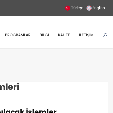
Türkçe
English
PROGRAMLAR
BİLGİ
KALİTE
İLETİŞİM
mleri
lacak İşlemler