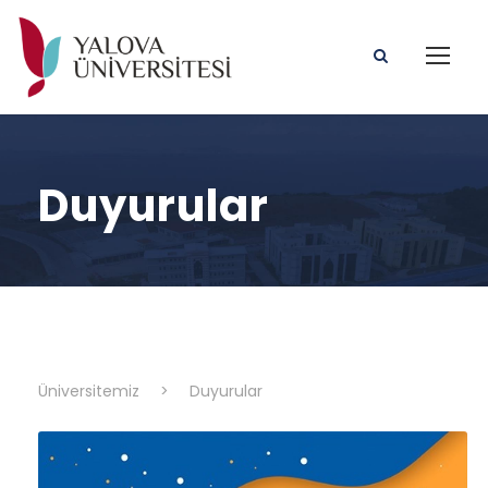
Duyurular
Üniversitemiz
>
Duyurular